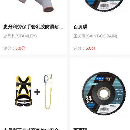
史丹利劳保手套乳胶防滑耐磨耐用防护手套丁晴可触屏木工机修车间 ST5328丁腈手套（单副）防水防油 S
百页碟
史丹利(STAMLEY)
圣戈班(SAINT-GOBAIN)
评分：
5.0分
评分：
5.0分