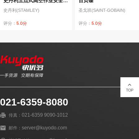
史丹利五点式高空作业安全带保险带应急逃生攀岩登山全身安全带 V型背垫安全安全带+安全绳 ST7104+7300
百页碟
史丹利(STAMLEY)
圣戈班(SAINT-GOBAIN)
评分：
5.0分
评分：
5.0分
TOP
021-6359-8080
021-6359 9090-1012
传真：
server@kuyodo.com
邮件：