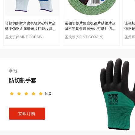
诺顿切割片角磨机锯片砂轮片超
诺顿切割片角磨机锯片砂轮片超
诺顿
薄不锈钢金属磨光片打磨片切割
薄不锈钢金属磨光片打磨片切割
薄不
机
机
机
圣戈班(SAINT-GOBAIN)
圣戈班(SAINT-GOBAIN)
圣戈班(
获冠
防切割手套
5.0
立即订购